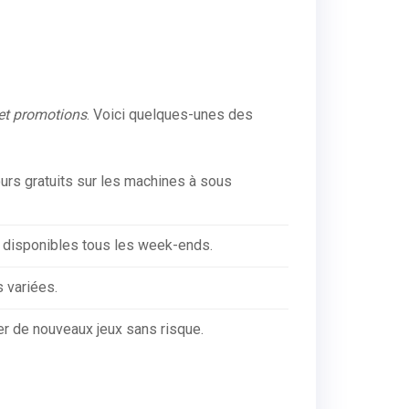
et promotions
. Voici quelques-unes des
urs gratuits sur les machines à sous
t disponibles tous les week-ends.
 variées.
er de nouveaux jeux sans risque.