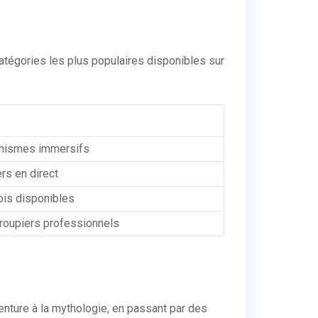
atégories les plus populaires disponibles sur
phismes immersifs
rs en direct
nois disponibles
Croupiers professionnels
venture à la mythologie, en passant par des