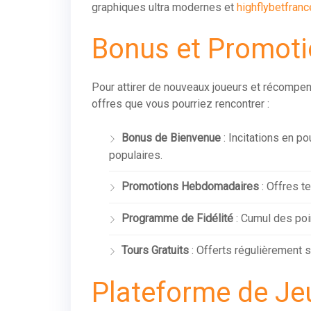
graphiques ultra modernes et
highflybetfran
Bonus et Promot
Pour attirer de nouveaux joueurs et récompen
offres que vous pourriez rencontrer :
Bonus de Bienvenue
: Incitations en p
populaires.
Promotions Hebdomadaires
: Offres t
Programme de Fidélité
: Cumul des poi
Tours Gratuits
: Offerts régulièrement 
Plateforme de Je