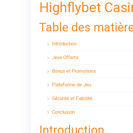
Highflybet Cas
Table des matièr
Introduction
Jeux Offerts
Bonus et Promotions
Plateforme de Jeu
Sécurité et Fiabilité
Conclusion
Introduction