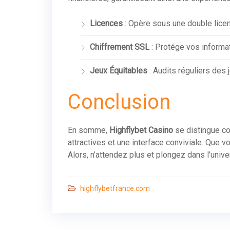
Licences
: Opère sous une double licenc
Chiffrement SSL
: Protége vos informat
Jeux Équitables
: Audits réguliers des 
Conclusion
En somme,
Highflybet Casino
se distingue co
attractives et une interface conviviale. Que 
Alors, n’attendez plus et plongez dans l’unive
highflybetfrance.com