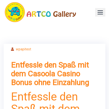
Skip
to
content
wpapitest
Entfessle den Spaß mit
dem Casoola Casino
Bonus ohne Einzahlung
Entfessle den
Spaß mit dem