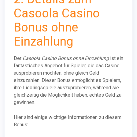
Casoola Casino
Bonus ohne
Einzahlung
Der
Casoola Casino Bonus ohne Einzahlung
ist ein
fantastisches Angebot für Spieler, die das Casino
ausprobieren möchten, ohne gleich Geld
einzuzahlen. Dieser Bonus ermöglicht es Spielern,
ihre Lieblingsspiele auszuprobieren, während sie
gleichzeitig die Möglichkeit haben, echtes Geld zu
gewinnen.
Hier sind einige wichtige Informationen zu diesem
Bonus: