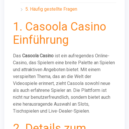
5. Häufig gestellte Fragen
1. Casoola Casino
Einführung
Das
Casoola Casino
ist ein aufregendes Online-
Casino, das Spielern eine breite Palette an Spielen
und attraktiven Angeboten bietet. Mit einem
verspielten Thema, das an die Welt der
Videospiele erinnert, zieht Casoola sowohl neue
als auch erfahrene Spieler an. Die Plattform ist
nicht nur benutzerfreundlich, sondern bietet auch
eine herausragende Auswahl an Slots,
Tischspielen und Live-Dealer-Spielen.
2. Details zum