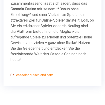
Zusammenfassend lässt sich sagen, dass das
Casoola Casino
mit seinem **Bonus ohne
Einzahlung** und einer Vielzahl an Spielen ein
attraktives Ziel für Online-Spieler darstellt. Egal, ob
Sie ein erfahrener Spieler oder ein Neuling sind,
die Plattform bietet Ihnen die Möglichkeit,
aufregende Spiele zu erleben und potenziell hohe
Gewinne zu erzielen – ganz ohne Risiko! Nutzen
Sie die Gelegenheit und entdecken Sie die
faszinierende Welt des Casoola Casinos noch
heute!
casooladeutschland.com