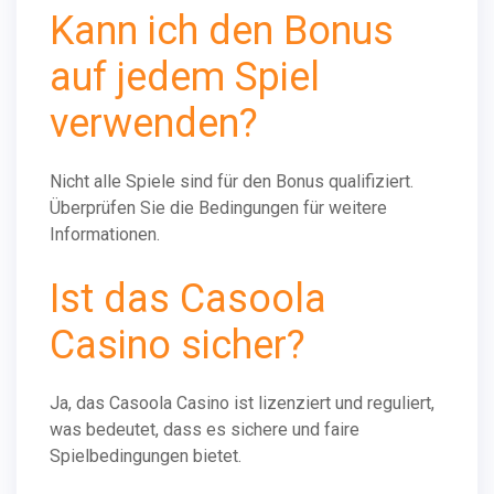
Kann ich den Bonus
auf jedem Spiel
verwenden?
Nicht alle Spiele sind für den Bonus qualifiziert.
Überprüfen Sie die Bedingungen für weitere
Informationen.
Ist das Casoola
Casino sicher?
Ja, das Casoola Casino ist lizenziert und reguliert,
was bedeutet, dass es sichere und faire
Spielbedingungen bietet.