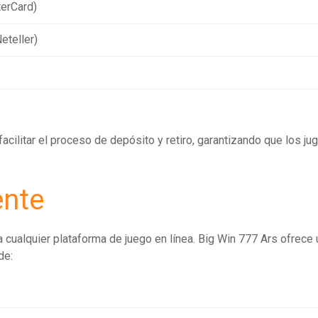
terCard)
Neteller)
cilitar el proceso de depósito y retiro, garantizando que los j
ente
ra cualquier plataforma de juego en línea. Big Win 777 Ars ofrece u
de: