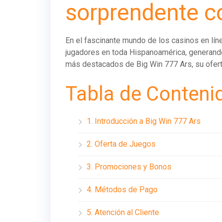
sorprendente co
En el fascinante mundo de los casinos en lí
jugadores en toda Hispanoamérica, generand
más destacados de Big Win 777 Ars, su oferta
Tabla de Conteni
1. Introducción a Big Win 777 Ars
2. Oferta de Juegos
3. Promociones y Bonos
4. Métodos de Pago
5. Atención al Cliente