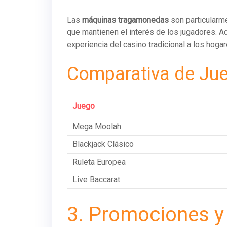
Las
máquinas tragamonedas
son particularm
que mantienen el interés de los jugadores. Ad
experiencia del casino tradicional a los hoga
Comparativa de Ju
Juego
Mega Moolah
Blackjack Clásico
Ruleta Europea
Live Baccarat
3. Promociones y