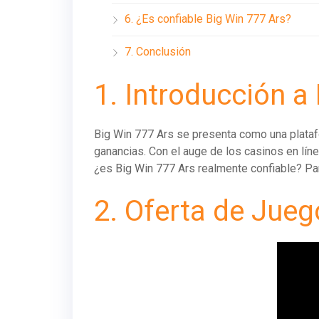
6. ¿Es confiable Big Win 777 Ars?
7. Conclusión
1. Introducción a
Big Win 777 Ars se presenta como una plataf
ganancias. Con el auge de los casinos en línea
¿es Big Win 777 Ars realmente confiable? Par
2. Oferta de Jueg