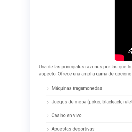
Una de las principales razones por las que l
aspecto. Ofrece una amplia gama de opciones
Máquinas tragamonedas
Juegos de mesa (póker, blackjack, rule
Casino en vivo
Apuestas deportivas