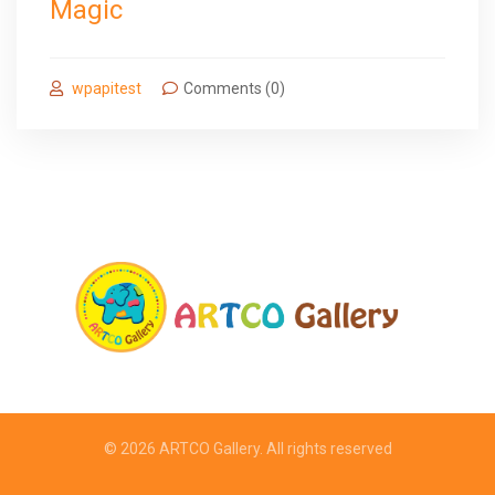
Magic
wpapitest
Comments (0)
© 2026
ARTCO Gallery
. All rights reserved