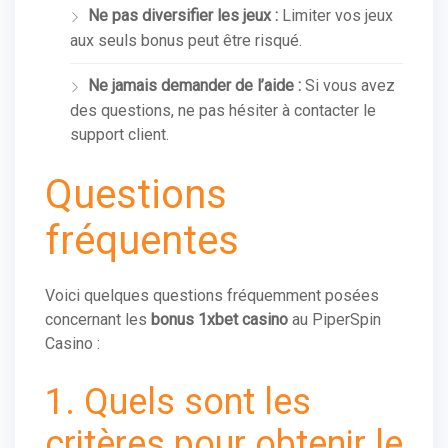
Ne pas diversifier les jeux :
Limiter vos jeux
aux seuls bonus peut être risqué.
Ne jamais demander de l’aide :
Si vous avez
des questions, ne pas hésiter à contacter le
support client.
Questions
fréquentes
Voici quelques questions fréquemment posées
concernant les
bonus 1xbet casino
au PiperSpin
Casino :
1. Quels sont les
critères pour obtenir le