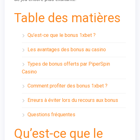
Table des matières
Qu’est-ce que le bonus 1xbet ?
Les avantages des bonus au casino
Types de bonus offerts par PiperSpin
Casino
Comment profiter des bonus 1xbet ?
Erreurs à éviter lors du recours aux bonus
Questions fréquentes
Qu’est-ce que le