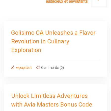
覽
audacieux et envoûtants
Golisimo CA Unleashes a Flavor
Revolution in Culinary
Exploration
wpapitest
Comments (0)
Unlock Limitless Adventures
with Avia Masters Bonus Code