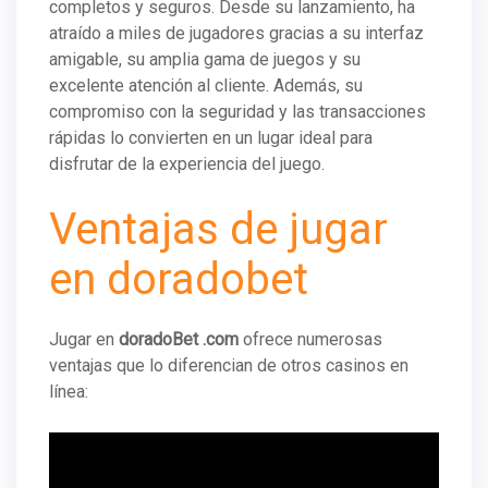
completos y seguros. Desde su lanzamiento, ha
atraído a miles de jugadores gracias a su interfaz
amigable, su amplia gama de juegos y su
excelente atención al cliente. Además, su
compromiso con la seguridad y las transacciones
rápidas lo convierten en un lugar ideal para
disfrutar de la experiencia del juego.
Ventajas de jugar
en doradobet
Jugar en
doradoBet .com
ofrece numerosas
ventajas que lo diferencian de otros casinos en
línea: