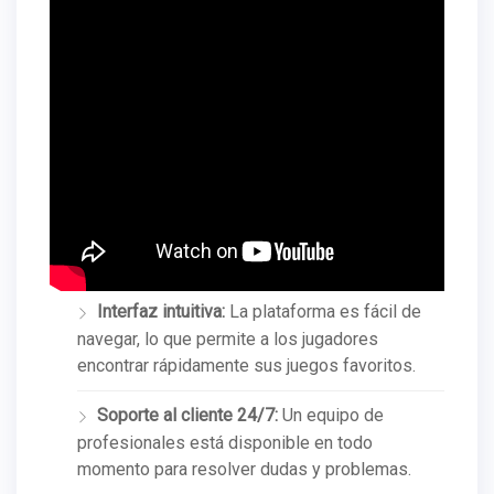
Interfaz intuitiva:
La plataforma es fácil de
navegar, lo que permite a los jugadores
encontrar rápidamente sus juegos favoritos.
Soporte al cliente 24/7:
Un equipo de
profesionales está disponible en todo
momento para resolver dudas y problemas.