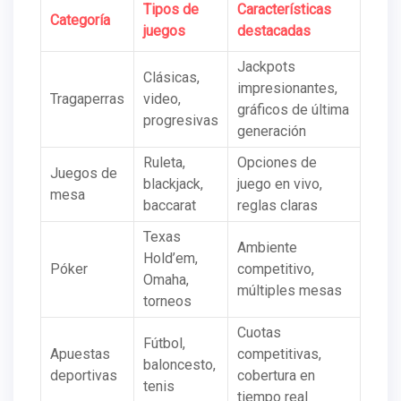
Tipos de
Características
Categoría
juegos
destacadas
Jackpots
Clásicas,
impresionantes,
Tragaperras
video,
gráficos de última
progresivas
generación
Ruleta,
Opciones de
Juegos de
blackjack,
juego en vivo,
mesa
baccarat
reglas claras
Texas
Ambiente
Hold’em,
Póker
competitivo,
Omaha,
múltiples mesas
torneos
Cuotas
Fútbol,
Apuestas
competitivas,
baloncesto,
deportivas
cobertura en
tenis
tiempo real