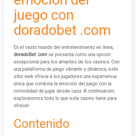
juego con
doradobet .com
En el vasto mundo del entretenimiento en línea,
doradoBet .com
se presenta como una opción
excepcional para los amantes de los casinos. Con
una plataforma de juego vibrante y dinámica, este
sitio web ofrece a los jugadores una experiencia
única que combina la emoción del juego con la
comodidad de jugar desde casa. A continuación,
exploraremos todo lo que este casino tiene para
ofrecer.
Contenido