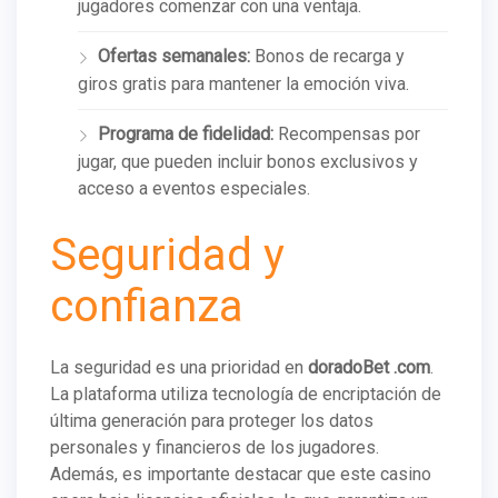
jugadores comenzar con una ventaja.
Ofertas semanales:
Bonos de recarga y
giros gratis para mantener la emoción viva.
Programa de fidelidad:
Recompensas por
jugar, que pueden incluir bonos exclusivos y
acceso a eventos especiales.
Seguridad y
confianza
La seguridad es una prioridad en
doradoBet .com
.
La plataforma utiliza tecnología de encriptación de
última generación para proteger los datos
personales y financieros de los jugadores.
Además, es importante destacar que este casino