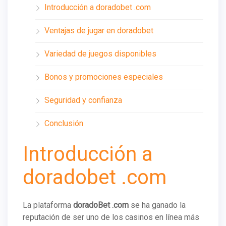
Introducción a doradobet .com
Ventajas de jugar en doradobet
Variedad de juegos disponibles
Bonos y promociones especiales
Seguridad y confianza
Conclusión
Introducción a
doradobet .com
La plataforma
doradoBet .com
se ha ganado la
reputación de ser uno de los casinos en línea más