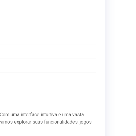
Com uma interface intuitiva e uma vasta
vamos explorar suas funcionalidades, jogos