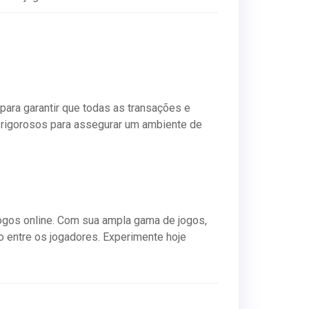
a para garantir que todas as transações e
 rigorosos para assegurar um ambiente de
gos online. Com sua ampla gama de jogos,
o entre os jogadores. Experimente hoje