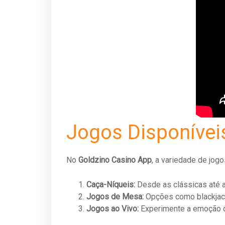
Jogos Disponívei
No
Goldzino Casino App
, a variedade de jog
Caça-Níqueis:
Desde as clássicas até a
Jogos de Mesa:
Opções como blackjack,
Jogos ao Vivo:
Experimente a emoção do