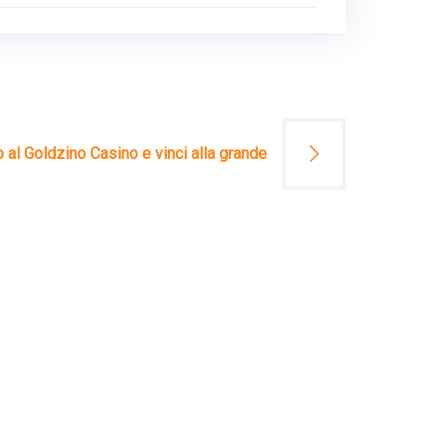
o al Goldzino Casino e vinci alla grande