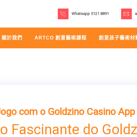
Whatsapp 5121 8891
a
關於我們
ARTCO 創意藝術課程
創意孩子藝術材
ogo com o Goldzino Casino App
o Fascinante do Gold