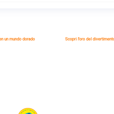
 en un mundo dorado
Scopri l’oro del divertiment