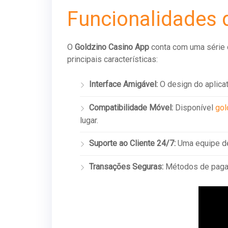
Funcionalidades 
O
Goldzino Casino App
conta com uma série d
principais características:
Interface Amigável:
O design do aplicati
Compatibilidade Móvel:
Disponível
gol
lugar.
Suporte ao Cliente 24/7:
Uma equipe de
Transações Seguras:
Métodos de pagam