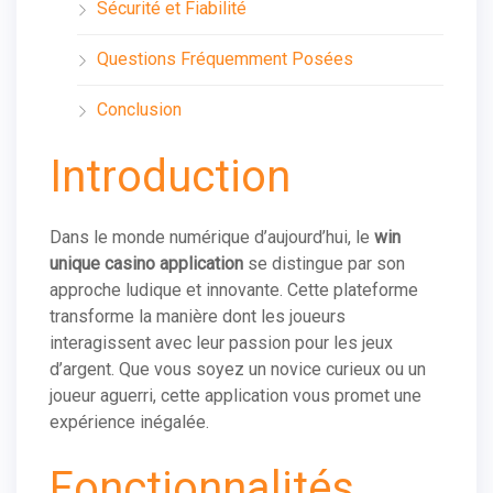
Sécurité et Fiabilité
Questions Fréquemment Posées
Conclusion
Introduction
Dans le monde numérique d’aujourd’hui, le
win
unique casino application
se distingue par son
approche ludique et innovante. Cette plateforme
transforme la manière dont les joueurs
interagissent avec leur passion pour les jeux
d’argent. Que vous soyez un novice curieux ou un
joueur aguerri, cette application vous promet une
expérience inégalée.
Fonctionnalités