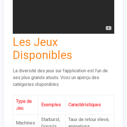
Les Jeux
Disponibles
La diversité des jeux sur l’application est l’un de
ses plus grands atouts. Voici un aperçu des
catégories disponibles:
Type de
Exemples
Caractéristiques
Jeu
Starburst,
Taux de retour élevé,
Machines
Gonzo’s
animations