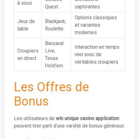
à sous
Quest
captivantes
Options classiques
Jeux de
Blackjack,
et variantes
table
Roulette
modernes
Baccarat
Interaction en temps
Croupiers
Live,
réel avec de
en direct
Texas
véritables croupiers
Hold’em
Les Offres de
Bonus
Les utilisateurs de
win unique casino application
peuvent tirer parti d’une variété de bonus généreux: