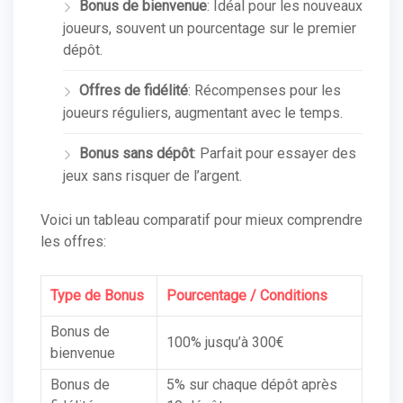
Bonus de bienvenue
: Idéal pour les nouveaux
joueurs, souvent un pourcentage sur le premier
dépôt.
Offres de fidélité
: Récompenses pour les
joueurs réguliers, augmentant avec le temps.
Bonus sans dépôt
: Parfait pour essayer des
jeux sans risquer de l’argent.
Voici un tableau comparatif pour mieux comprendre
les offres:
Type de Bonus
Pourcentage / Conditions
Bonus de
100% jusqu’à 300€
bienvenue
Bonus de
5% sur chaque dépôt après