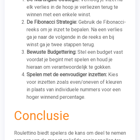
elk verlies in de hoop je verliezen terug te
winnen met een enkele winst.
De Fibonacci Strategie:
Gebruik de Fibonacci-
reeks om je inzet te bepalen. Na een verlies
ga je naar de volgende in de reeks en bij
winst ga je twee stappen terug.
Bewuste Budgettering:
Stel een budget vast
voordat je begint met spelen en houd je
hieraan om verantwoordelijk te gokken.
Spelen met de eenvoudiger inzetten:
Kies
voor inzetten zoals even/oneven of kleuren
in plaats van individuele nummers voor een
hoger winnend percentage.
Conclusie
Roulettino biedt spelers de kans om deel te nemen