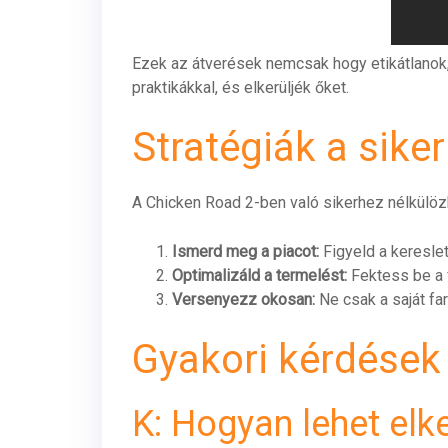
Ezek az átverések nemcsak hogy etikátlanok, 
praktikákkal, és elkerüljék őket.
Stratégiák a sike
A Chicken Road 2-ben való sikerhez nélkülözhe
Ismerd meg a piacot:
Figyeld a kereslet
Optimalizáld a termelést:
Fektess be a 
Versenyezz okosan:
Ne csak a saját far
Gyakori kérdések
K: Hogyan lehet elk