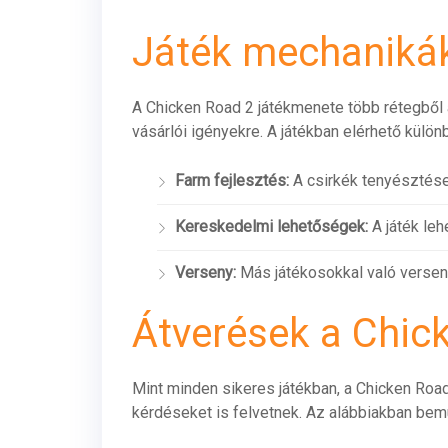
Játék mechaniká
A Chicken Road 2 játékmenete több rétegből á
vásárlói igényekre. A játékban elérhető külö
Farm fejlesztés:
A csirkék tenyésztése m
Kereskedelmi lehetőségek:
A játék leh
Verseny:
Más játékosokkal való versengé
Átverések a Chic
Mint minden sikeres játékban, a Chicken Road
kérdéseket is felvetnek. Az alábbiakban bemu