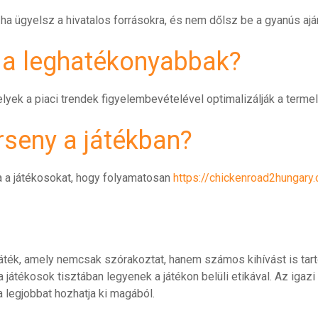
ha ügyelsz a hivatalos forrásokra, és nem dőlsz be a gyanús ajá
k a leghatékonyabbak?
lyek a piaci trendek figyelembevételével optimalizálják a terme
erseny a játékban?
ja a játékosokat, hogy folyamatosan
https://chickenroad2hungary
ték, amely nemcsak szórakoztat, hanem számos kihívást is tart
a játékosok tisztában legyenek a játékon belüli etikával. Az igazi
a legjobbat hozhatja ki magából.