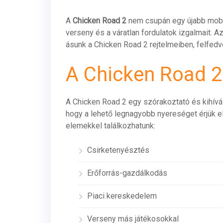
A
Chicken Road 2
nem csupán egy újabb mobil
verseny és a váratlan fordulatok izgalmait. A
ásunk a Chicken Road 2 rejtelmeiben, felfedve
A Chicken Road 
A Chicken Road 2 egy szórakoztató és kihíváso
hogy a lehető legnagyobb nyereséget érjük e
elemekkel találkozhatunk:
Csirketenyésztés
Erőforrás-gazdálkodás
Piaci kereskedelem
Verseny más játékosokkal