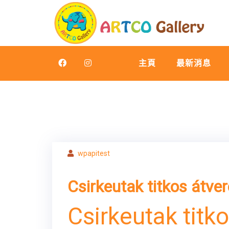
Skip
to
content
主頁
最新消息
wpapitest
Csirkeutak titkos átver
Csirkeutak titk