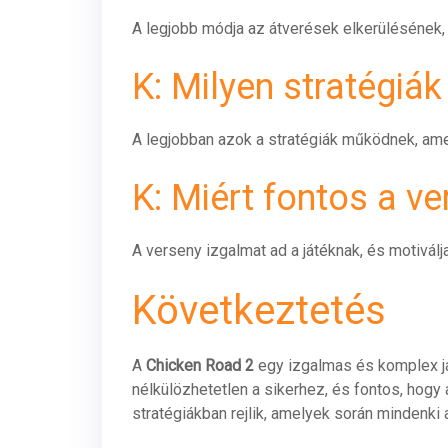
A legjobb módja az átverések elkerülésének, 
K: Milyen stratégiá
A legjobban azok a stratégiák működnek, ame
K: Miért fontos a v
A verseny izgalmat ad a játéknak, és motivál
Következtetés
A
Chicken Road 2
egy izgalmas és komplex já
nélkülözhetetlen a sikerhez, és fontos, hogy 
stratégiákban rejlik, amelyek során mindenki 