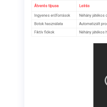
Átverés típusa
Leírás
Ingyenes erőforrások
Néhány játékos o
Botok használata
Automatizált pro
Fiktív fiókok
Néhány játékos ha