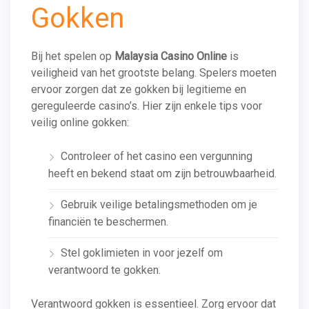
Gokken
Bij het spelen op
Malaysia Casino Online
is
veiligheid van het grootste belang. Spelers moeten
ervoor zorgen dat ze gokken bij legitieme en
gereguleerde casino’s. Hier zijn enkele tips voor
veilig online gokken:
Controleer of het casino een vergunning
heeft en bekend staat om zijn betrouwbaarheid.
Gebruik veilige betalingsmethoden om je
financiën te beschermen.
Stel goklimieten in voor jezelf om
verantwoord te gokken.
Verantwoord gokken is essentieel. Zorg ervoor dat