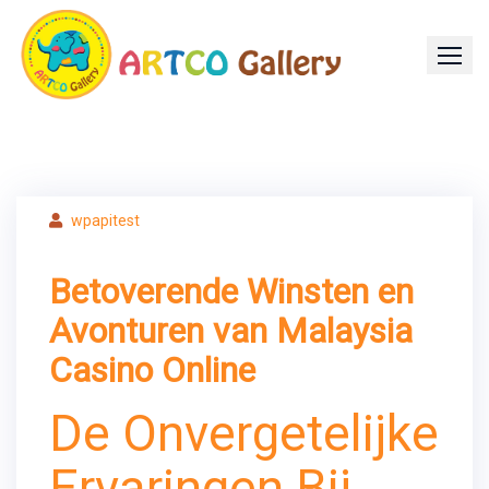
Skip
to
content
wpapitest
Betoverende Winsten en
Avonturen van Malaysia
Casino Online
De Onvergetelijke
Ervaringen Bij