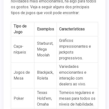
novidades mais emocionantes, há algo para todos
os gostos. Veja a seguir alguns dos principais
tipos de jogos que você pode encontrar:
Tipo de
Exemplos
Características
Jogo
Gráficos
Starburst,
Caça-
impressionantes e
Mega
níqueis
jackpots
Moolah
progressivos.
Variedades
Jogos de
Blackjack,
emocionantes e
Mesa
Roleta
interação com
dealers ao vivo.
Texas
Torneios regulares e
Poker
Hold’em,
mesas para todos os
Omaha
níveis de habilidade.