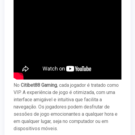
No
Citibet88 Gaming
, cada jogador é tratado como
VIP. A experiência de jogo é otimizada, com uma
interface amigável e intuitiva que facilita a
navegação. Os jogadores podem desfrutar de
sessões de jogo emocionantes a qualquer hora e
em qualquer lugar, seja no computador ou em
dispositivos móveis.