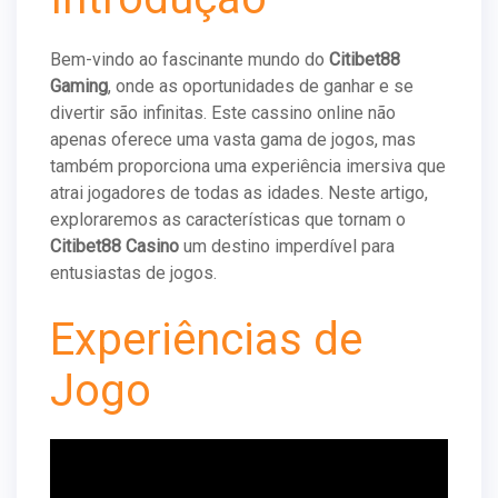
Bem-vindo ao fascinante mundo do
Citibet88
Gaming
, onde as oportunidades de ganhar e se
divertir são infinitas. Este cassino online não
apenas oferece uma vasta gama de jogos, mas
também proporciona uma experiência imersiva que
atrai jogadores de todas as idades. Neste artigo,
exploraremos as características que tornam o
Citibet88 Casino
um destino imperdível para
entusiastas de jogos.
Experiências de
Jogo