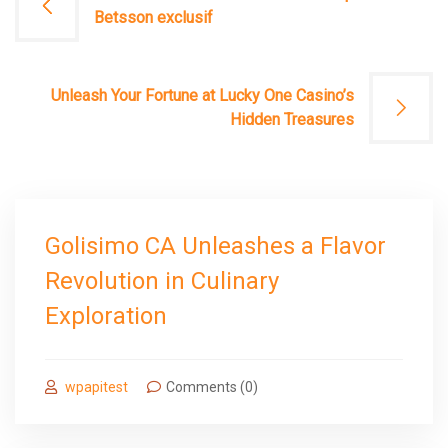
Betsson exclusif
章
導
Unleash Your Fortune at Lucky One Casino’s
覽
Hidden Treasures
Golisimo CA Unleashes a Flavor
Revolution in Culinary
Exploration
wpapitest
Comments (0)