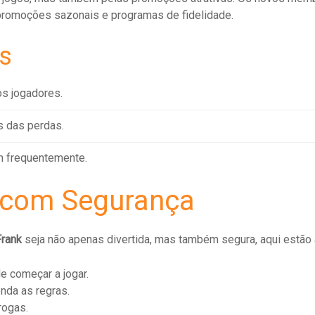
 promoções sazonais e programas de fidelidade.
s
os jogadores.
 das perdas.
m frequentemente.
r com Segurança
Frank
seja não apenas divertida, mas também segura, aqui estão
e começar a jogar.
nda as regras.
rogas.