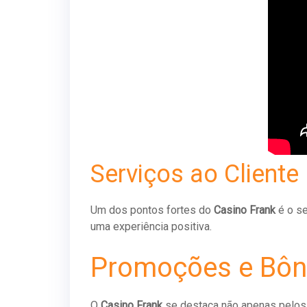
Serviços ao Cliente
Um dos pontos fortes do
Casino Frank
é o se
uma experiência positiva.
Promoções e Bô
O
Casino Frank
se destaca não apenas pelos