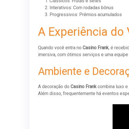
Clássicos: Frutas e setes
Interativos: Com rodadas bônus
Progressivos: Prêmios acumulados
A Experiência do 
Quando você entra no
Casino Frank
, é recebi
imersiva, com ótimos serviços e uma equipe 
Ambiente e Decora
A decoração do
Casino Frank
combina luxo e c
Além disso, frequentemente há eventos espec