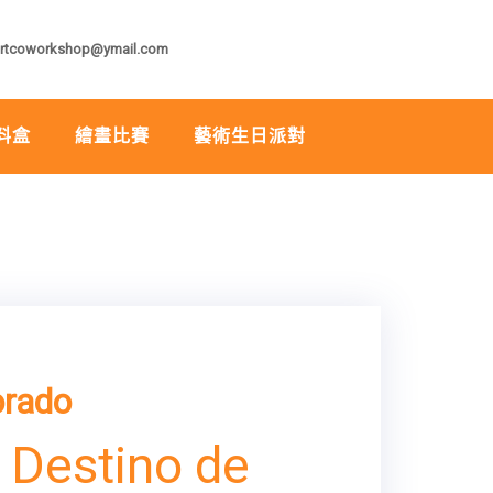
rtcoworkshop@ymail.com
料盒
繪畫比賽
藝術生日派對
orado
 Destino de