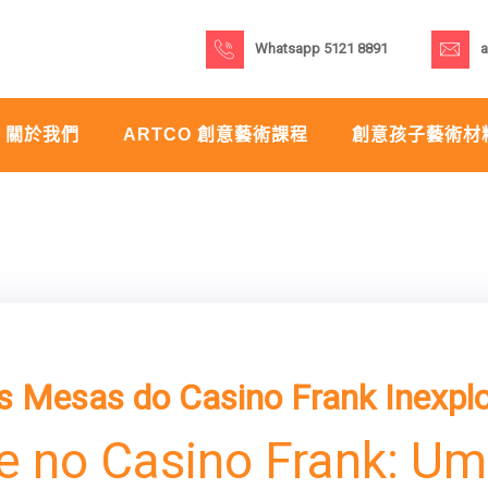
Whatsapp 5121 8891
a
關於我們
ARTCO 創意藝術課程
創意孩子藝術材
s Mesas do Casino Frank Inexpl
te no Casino Frank: Um