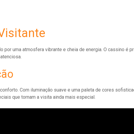
Visitante
do por uma atmosfera vibrante e cheia de energia. O cassino é p
atenciosa.
ção
onforto. Com iluminação suave e uma paleta de cores sofisticada, 
iais que tornam a visita ainda mais especial.