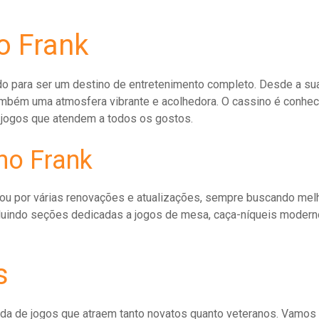
o Frank
o para ser um destino de entretenimento completo. Desde a sua 
mbém uma atmosfera vibrante e acolhedora. O cassino é conheci
 jogos que atendem a todos os gostos.
no Frank
u por várias renovações e atualizações, sempre buscando melho
cluindo seções dedicadas a jogos de mesa, caça-níqueis moder
s
a de jogos que atraem tanto novatos quanto veteranos. Vamos e