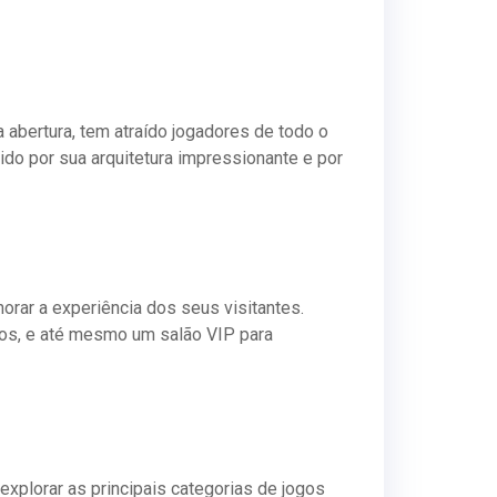
abertura, tem atraído jogadores de todo o
do por sua arquitetura impressionante e por
rar a experiência dos seus visitantes.
nos, e até mesmo um salão VIP para
xplorar as principais categorias de jogos