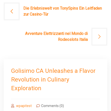
文
Die Erlebniswelt von TonySpins Ein Leitfaden
zur Casino-Tür
章
導
Avventure Elettrizzanti nel Mondo di
覽
Rodeoslots Italia
Golisimo CA Unleashes a Flavor
Revolution in Culinary
Exploration
wpapitest
Comments (0)