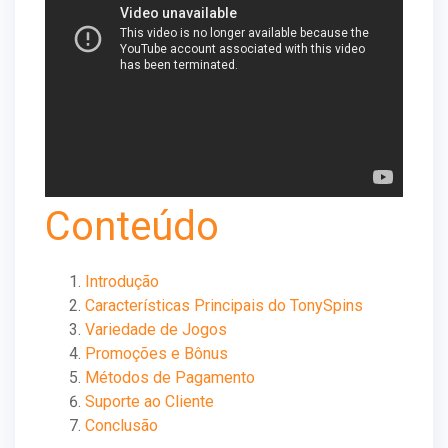
Conteúdo
Introdução
Características Principais do TonySpins
Variedade de Jogos
Promoções e Bônus
Métodos de Pagamento
Suporte ao Cliente
Conclusão