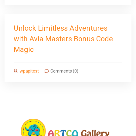
Unlock Limitless Adventures
with Avia Masters Bonus Code
Magic
wpapitest
Comments (0)