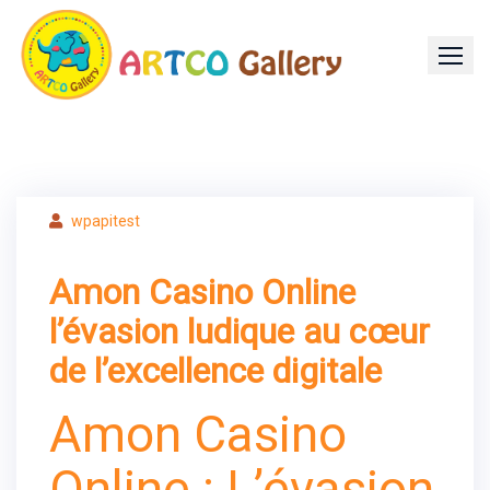
Skip
to
content
wpapitest
Amon Casino Online
l’évasion ludique au cœur
de l’excellence digitale
Amon Casino
Online : L’évasion