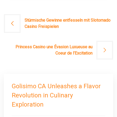
文
Stürmische Gewinne entfesseln mit Slotornado
Casino Freispielen
章
導
Princess Casino une Évasion Luxueuse au
覽
Coeur de l’Excitation
Golisimo CA Unleashes a Flavor
Revolution in Culinary
Exploration