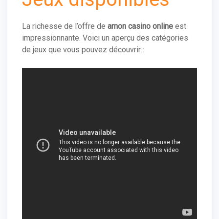
La richesse de l’offre de
amon casino online
est
impressionnante. Voici un aperçu des catégories
de jeux que vous pouvez découvrir :