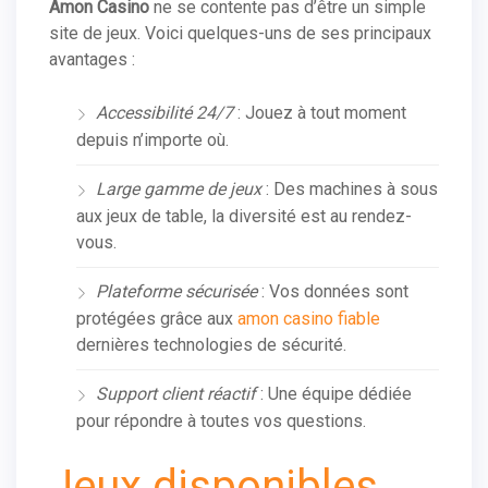
Amon Casino
ne se contente pas d’être un simple
site de jeux. Voici quelques-uns de ses principaux
avantages :
Accessibilité 24/7
: Jouez à tout moment
depuis n’importe où.
Large gamme de jeux
: Des machines à sous
aux jeux de table, la diversité est au rendez-
vous.
Plateforme sécurisée
: Vos données sont
protégées grâce aux
amon casino fiable
dernières technologies de sécurité.
Support client réactif
: Une équipe dédiée
pour répondre à toutes vos questions.
Jeux disponibles