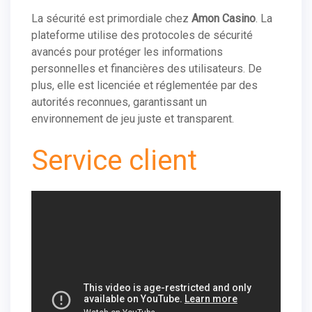
La sécurité est primordiale chez
Amon Casino
. La
plateforme utilise des protocoles de sécurité
avancés pour protéger les informations
personnelles et financières des utilisateurs. De
plus, elle est licenciée et réglementée par des
autorités reconnues, garantissant un
environnement de jeu juste et transparent.
Service client