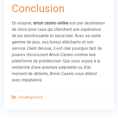
Conclusion
En résumé,
amon casino online
est une destination
de choix pour ceux qui cherchent une expérience
de jeu enrichissante et sécurisée. Avec sa vaste
gamme de jeux, ses bonus alléchants et son
service client dévoué, il est clair pourquoi tant de
joueurs choisissent Amon Casino comme leur
plateforme de prédilection. Que vous soyez à la
recherche d’une aventure palpitante ou d’un
moment de détente, Amon Casino vous attend
avec impatience.
Uncategorized