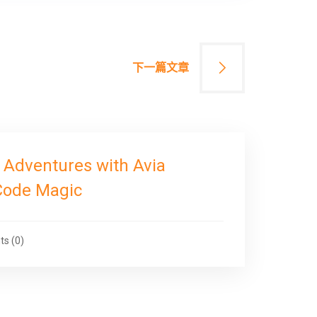
下一篇文章
 Adventures with Avia
Code Magic
s (0)