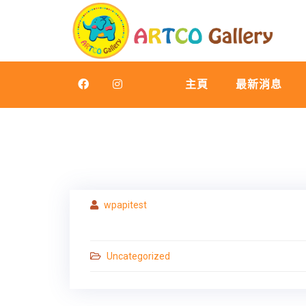
Skip
to
content
主頁
最新消息
wpapitest
Uncategorized