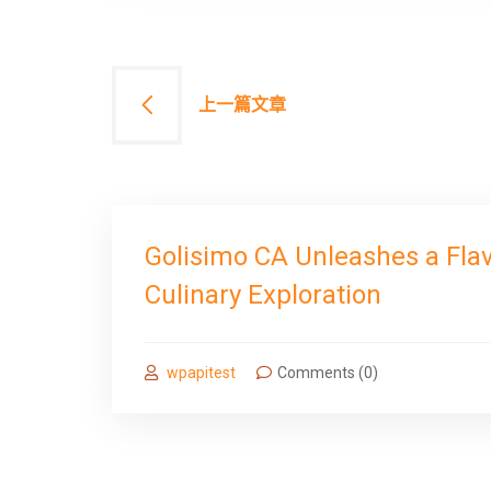
文
上一篇文章
章
導
覽
Golisimo CA Unleashes a Flav
Culinary Exploration
wpapitest
Comments (0)