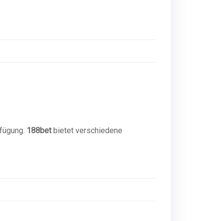
rfügung.
188bet
bietet verschiedene