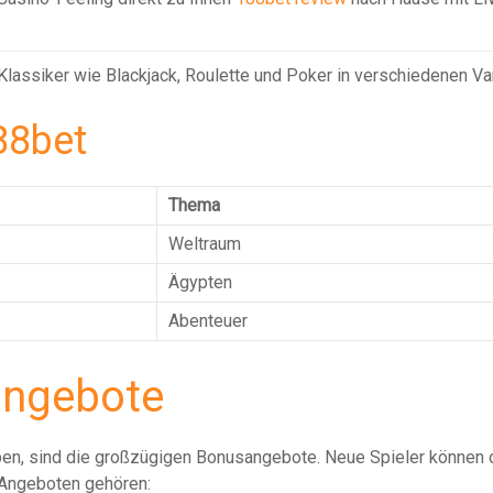
lassiker wie Blackjack, Roulette und Poker in verschiedenen Var
88bet
Thema
Weltraum
Ägypten
Abenteuer
angebote
ben, sind die großzügigen Bonusangebote. Neue Spieler können 
n Angeboten gehören: