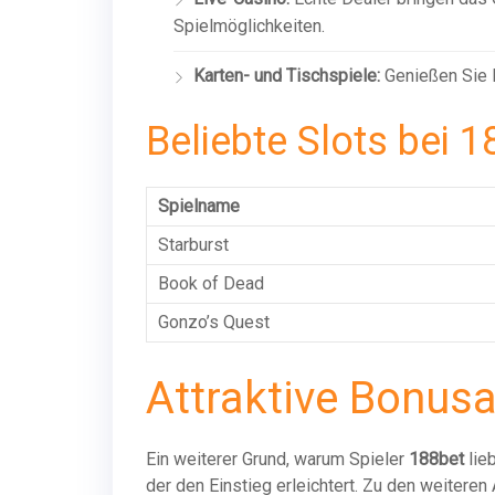
Spielmöglichkeiten.
Karten- und Tischspiele:
Genießen Sie K
Beliebte Slots bei 1
Spielname
Starburst
Book of Dead
Gonzo’s Quest
Attraktive Bonus
Ein weiterer Grund, warum Spieler
188bet
lie
der den Einstieg erleichtert. Zu den weitere