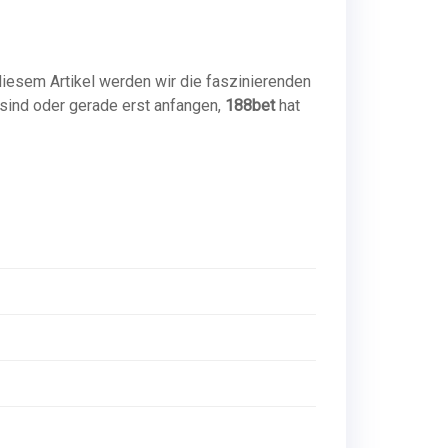
diesem Artikel werden wir die faszinierenden
 sind oder gerade erst anfangen,
188bet
hat