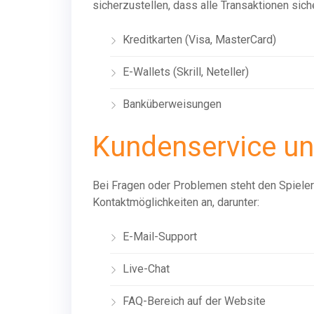
sicherzustellen, dass alle Transaktionen sic
Kreditkarten (Visa, MasterCard)
E-Wallets (Skrill, Neteller)
Banküberweisungen
Kundenservice un
Bei Fragen oder Problemen steht den Spiele
Kontaktmöglichkeiten an, darunter:
E-Mail-Support
Live-Chat
FAQ-Bereich auf der Website