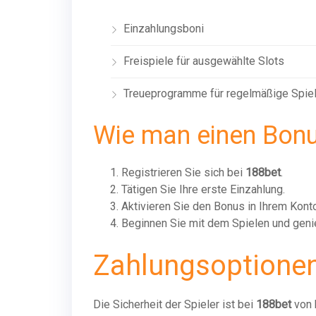
Einzahlungsboni
Freispiele für ausgewählte Slots
Treueprogramme für regelmäßige Spiel
Wie man einen Bon
Registrieren Sie sich bei
188bet
.
Tätigen Sie Ihre erste Einzahlung.
Aktivieren Sie den Bonus in Ihrem Kont
Beginnen Sie mit dem Spielen und genie
Zahlungsoptionen
Die Sicherheit der Spieler ist bei
188bet
von 