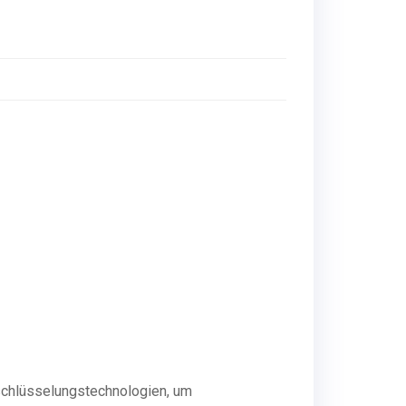
schlüsselungstechnologien, um