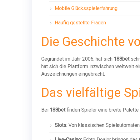
Mobile Glücksspielerfahrung
Häufig gestellte Fragen
Die Geschichte v
Gegründet im Jahr 2006, hat sich
188bet
schn
hat sich die Plattform inzwischen weltweit 
Auszeichnungen eingebracht.
Das vielfältige S
Bei
188bet
finden Spieler eine breite Palette
Slots:
Von klassischen Spielautomaten 
Live-Casino:
Echte Dealer bringen das 