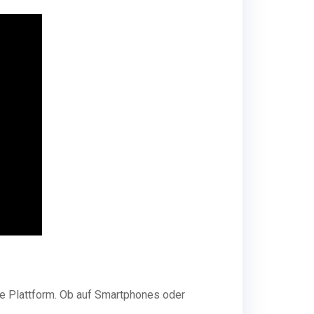
e Plattform. Ob auf Smartphones oder